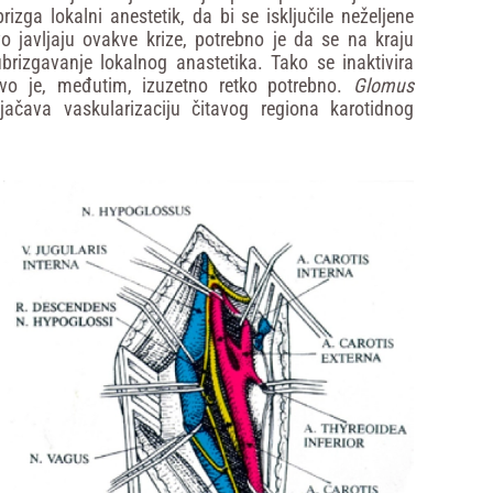
izga lokalni anestetik, da bi se isključile neželjene
o javljaju ovakve krize, potrebno je da se na kraju
ubrizgavanje lokalnog anastetika. Tako se inaktivira
Ovo je, međutim, izuzetno retko potrebno.
Glomus
ojačava vaskularizaciju čitavog regiona karotidnog