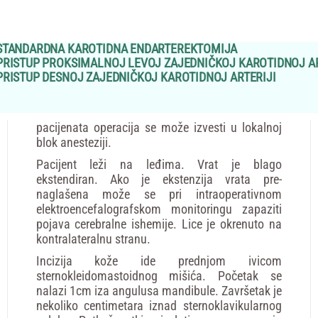
 STANDARDNA KAROTIDNA ENDARTEREKTOMIJA
 PRISTUP PROKSIMALNOJ LEVOJ ZAJEDNIČKOJ KAROTIDNOJ AR
 PRISTUP DESNOJ ZAJEDNIČKOJ KAROTIDNOJ ARTERIJI
pacijenata operacija se može izvesti u lokalnoj
blok anesteziji.
Pacijent leži na leđima. Vrat je blago
ekstendiran. Ako je ekstenzija vrata pre-
naglašena može se pri intraoperativnom
elektroencefalografskom monitoringu zapaziti
pojava cerebralne ishemije. Lice je okrenuto na
kontralateralnu stranu.
Incizija kože ide prednjom ivicom
sternokleidomastoidnog mišića. Početak se
nalazi 1cm iza angulusa mandibule. Završetak je
nekoliko centimetara iznad sternoklavikularnog