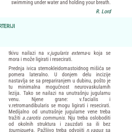
swimming under water and holding your breath.
R. Lord
TERIJI
tkivu nailazi na
v.jugularis
externa-
u koja se
mora i može ligirati i resecirati.
Prednja ivica sternokleidomastoidnog mišića se
pomera lateralno. U donjem delu incizije
nastavlja se sa prepariranjem u dubinu, pošto je
tu minimalna mogućnost neurovaskularnih
lezija. Tako se nailazi na unutrašnju jugularnu
venu. Njene grane: v.facialis i
v.retromandibularis se mogu ligirati i resecirati.
Medijalno od unutrašnje jugularne vene treba
tražiti
a.carotis
communis
. Nju treba osloboditi
od okolnih struktura i zauzdati sa ili bez
tourniquet
-a. Pažljivo treba odvojiti
n.vagus
sa