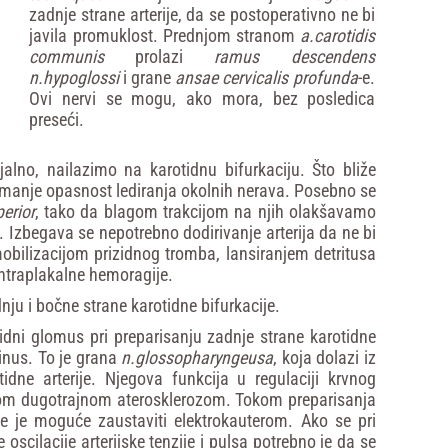
zadnje strane arterije, da se postoperativno ne bi
javila promuklost. Prednjom stranom
a.carotidis
communis
prolazi
ramus
descendens
n.hypoglossi
i grane
ansae
cervicalis
profunda
-e.
Ovi nervi se mogu, ako mora, bez posledica
preseći.
jalno, nailazimo na karotidnu bifurkaciju. Što bliže
su manje opasnost lediranja okolnih nerava. Posebno se
erior
, tako da blagom trakcijom na njih olakšavamo
e. Izbegava se nepotrebno dodirivanje arterija da ne bi
obilizacijom prizidnog tromba, lansiranjem detritusa
 intraplakalne hemoragije.
nju i bočne strane karotidne bifurkacije.
dni glomus pri preparisanju zadnje strane karotidne
sinus. To je grana
n.glossopharyngeusa
, koja dolazi iz
idne arterije. Njegova funkcija u regulaciji krvnog
enom dugotrajnom aterosklerozom. Tokom preparisanja
je je moguće zaustaviti elektrokauterom. Ako se pri
 oscilacije arterijske tenzije i pulsa potrebno je da se