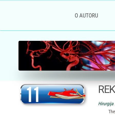
Skip to main content
O AUTORU
REK
Hirurgija
The