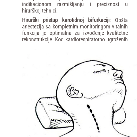
indikacionom razmišljanju i preciznost u
hirurškoj tehnici.
Hirurški
pristup
karotidnoj
bifurkaciji
: Opšta
anestezija sa kompletnim monitoringom vitalnih
funkcija je optimalna za izvođenje kvalitetne
rekonstrukcije. Kod kardiorespiratorno ugroženih