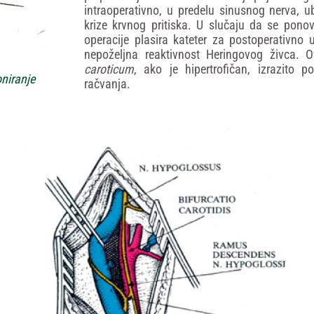
intraoperativno, u predelu sinusnog nerva, ubr
krize krvnog pritiska. U slučaju da se ponov
operacije plasira kateter za postoperativno 
nepoželjna reaktivnost Heringovog živca. 
caroticum
, ako je hipertrofičan, izrazito p
oniranje
račvanja.