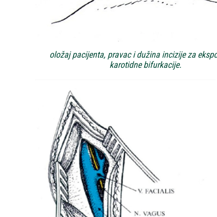
oložaj pacijenta, pravac i dužina incizije za eksp
karotidne bifurkacije.