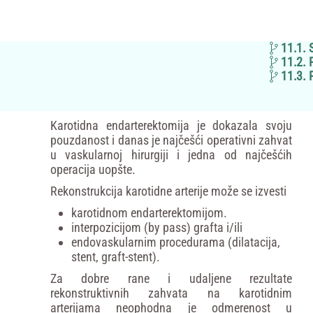
11.1.
11.2.
11.3.
Karotidna endarterektomija je dokazala svoju
pouzdanost i danas je najčešći operativni zahvat
u vaskularnoj hirurgiji i jedna od najčešćih
operacija uopšte.
Rekonstrukcija karotidne arterije može se izvesti
karotidnom endarterektomijom.
interpozicijom (by pass) grafta i/ili
endovaskularnim procedurama (dilatacija,
stent, graft-stent).
Za dobre rane i udaljene rezultate
rekonstruktivnih zahvata na karotidnim
arterijama neophodna je odmerenost u