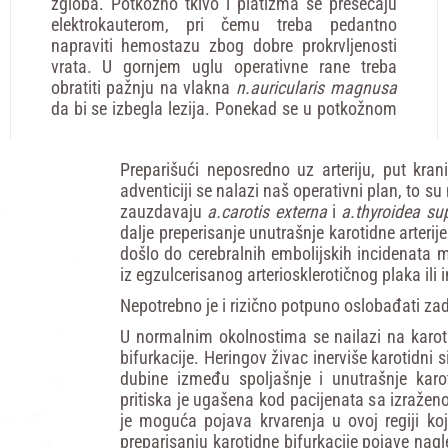
zgloba. Potkožno tkivo i platizma se presecaju
elektrokauterom, pri čemu treba pedantno
napraviti hemostazu zbog dobre prokrvljenosti
vrata. U gornjem uglu operativne rane treba
obratiti pažnju na vlakna
n.auricularis
magnusa
da bi se izbegla lezija. Ponekad se u potkožnom
Preparišući neposredno uz arteriju, put krani
adventiciji se nalazi naš operativni plan, to 
zauzdavaju
a.carotis
externa
i
a.thyroidea
sup
dalje preperisanje unutrašnje karotidne arterij
došlo do cerebralnih embolijskih incidenata m
iz egzulcerisanog arteriosklerotičnog plaka ili
Nepotrebno je i rizično potpuno oslobađati zad
U normalnim okolnostima se nailazi na karoti
bifurkacije. Heringov živac inerviše karotidni 
dubine između spoljašnje i unutrašnje karot
pritiska je ugašena kod pacijenata sa izraž
je moguća pojava krvarenja u ovoj regiji ko
preparisanju karotidne bifurkacije pojave nagle