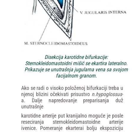
Disekcija karotidne bifurkacije:
Sternokleidomastoidni mišić se ekartira lateralno.
Prikazuje se unutrašnja jugularna vena sa svojom
facijalnom granom.
Ako se radi o visoko položenoj bifurkaciji treba u
njenoj blizini očekivati prisustvo
n.hypoglossus
-
a. Dalje napredovanje preparisanja duž
unutrašnje
karotidne arterije put kranijalno moguće je posle
reseciranja sternokleidomastoidne arterije
ivenice. Pomeranje ekarterai bolju ekspoziciju