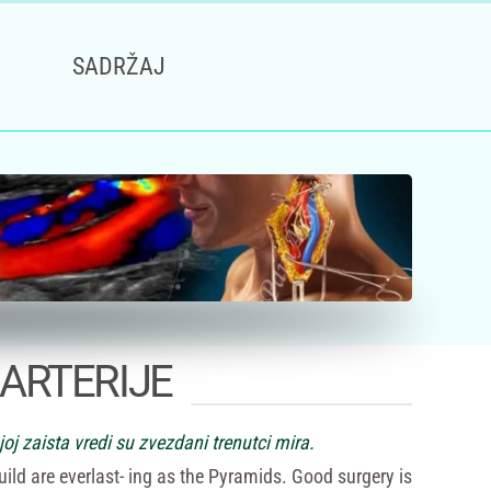
SADRŽAJ
ARTERIJE
joj zaista vredi su zvezdani trenutci mira.
ild are everlast- ing as the Pyramids. Good surgery is