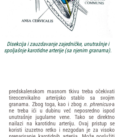
Disekcija i zauzdavanje zajedničke, unutrašnje i
spoljašnje karotidne arterije (sa njenim granama).
predskalenskom masnom tkivu treba očekivati
tireocervikalno arterijsko stablo sa svojim
granama. Zbog toga, kao i zbog
n.
phrenicus
-a
ne treba ići u dubinu već neposredno ispod
unutrašnje jugularne vene. Tako se direktno
nailazi na karotidnu arteriju. Ovaj pristup se
koristi izuzetno retko i nezgodan je za visoko
preparisanje karotidnih arterija. Može poslužiti