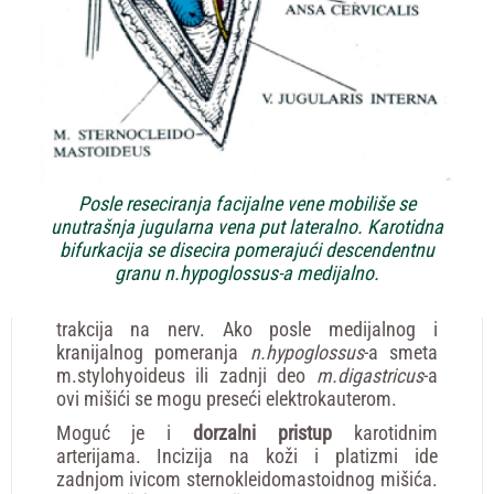
Posle reseciranja facijalne vene mobiliše se
unutrašnja jugularna vena put lateralno. Karotidna
bifurkacija se
disecira pomerajući descendentnu
granu n.hypoglossus-a medijalno.
trakcija na nerv. Ako posle medijalnog i
kranijalnog pomeranja
n.hypoglossus
-a smeta
m.stylohyoideus ili zadnji deo
m.digastricus
-a
ovi mišići se mogu preseći elektrokauterom.
Moguć je i
dorzalni
pristup
karotidnim
arterijama. Incizija na koži i platizmi ide
zadnjom ivicom sternokleidomastoidnog mišića.