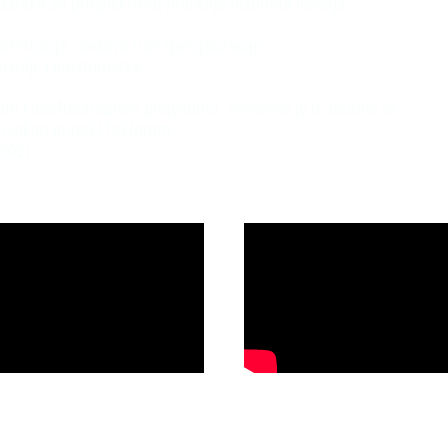
ataka za prospektivno praćenje rezultata lečenja.
sertacija i radova uže specijalizacije.
zemlje i inostranstva.
im i međunarodnim projektima. Reviewer je u Journal of
visokim impakt faktorom.
002).