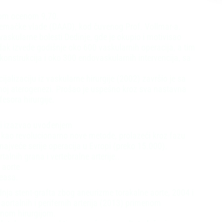
čnom ocenom 9,70.
 Nemačke vlade (DAAD), kod čuvenog Prof. Vollmar-a.
vaskularne bolesti Dedinje, gde je okupio i motivisao
k izvede godišnje oko 600 vaskularnih operacija, a tim
rekonstrukcija i oko 300 endovaskularnih intervencija, sa
cijalizaciju iz vaskularne hirurgije (2002) završio je sa
lnoj aterogenezi. Prošao je uspešno kroz sva nastavna
esora hirurgije.
sti izazvao uvođenjem
, kao revolucionarno nove metode, prolazeći kroz fazu
ajveće serije operacija u Evropi (preko 15.000).
alnih grana i vertebralne arterije..
 aorte
reasa.
nja stent-grafta zbog aneurizme torakalne aorte, 2004 i
aaortalnih i perifernih arterija (2013) primenom
rnom hirurgijom.