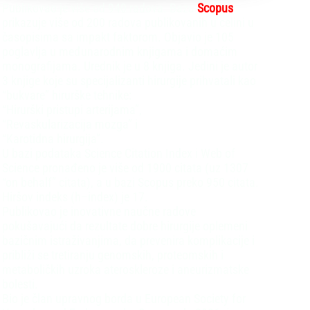
Publikovao je više od 940 radova. Baza
Scopus
prikazuje više od 200 radova publikovanih u celini u
časopisima sa impakt faktorom. Objavio je 105
poglavlja u međunarodnim knjigama i domaćim
monografijama. Urednik je u 8 knjiga. Jedini je autor
3 knjige koje su specijalizanti hirurgije prihvatali kao
“bukvare” hirurške tehnike:
“Hirurški pristupi arterijama”,
“Revaskularizacija mozga” i
“Karotidna hirurgija”.
U bazi podataka Science Citation Index i Web of
Science pronađeno je više od 1900 citata (uz 1307
“on behalf” citata), a u bazi Scopus preko 950 citata.
Hiršov indeks (h–index) je 17.
Publikovao je inovativne naučne radove
pokušavajući da rezultate dobre hirurgije oplemeni
bazičnim istraživanjima, da prevenira komplikacije i
približi se tretiranju genomskih, proteomskih i
metaboličkih uzroka ateroskleroze i aneurizmatske
bolesti.
Bio je član upravnog borda u European Society for