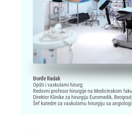
Đorđe Radak
Opšti i vaskularni hirurg;
Redovni profesor hirurgije na Medicinskom faku
Direktor Klinike za hirurgiju Euromedik, Beograd
Šef katedre za vaskularnu hirurgiju sa angiol
Biografija