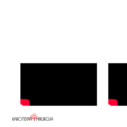
Dizajnirao je i uveo u svakodnevnu upotrebu Bazu pod
Bio je mentor za preko 30 magisterijuma, doktorskih di
Praktično je obučio više od 60 vaskularnih hirurga iz 
Đorđe Radak je glavni istraživač u mnogim nacionaln
Vascular Surgery, Angiology i drugim časopisima sa 
Bio je prodekan Medicinskog fakulteta u Beogradu (2