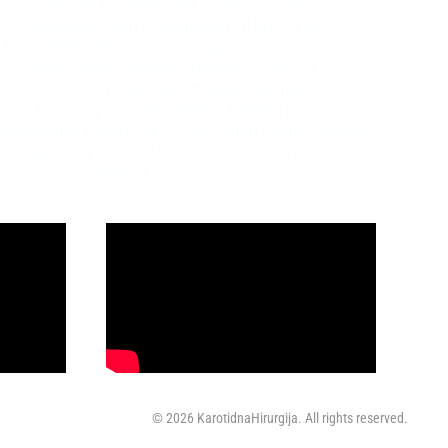
Vascular and Endovascular Surgery, do 2006. i
International Union of Angiology (IUA), od 2002.
Predsednik Sekcije za angiologiju i vaskularnu
hirurgiju Srpskog lekarskog društva je bio od 2002.
Redovni je član Akademije medicinskih nauka SLD i
član Naučnog veća Akademije. Aktuelni je
predsednik Udruženja za vaskularnu medicinu Srbije.
Za dopisnog člana SANU izabran je 5. novembra
2009, a za redovnog 2015.
©
2026
KarotidnaHirurgija. All rights reserved.