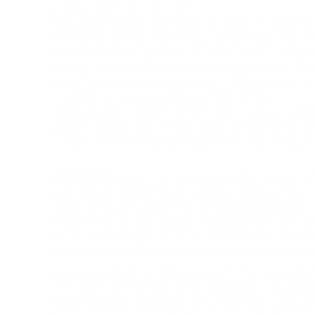
Rođen u Vršcu, 31. jun 1956.
Medicinski fakultet u Beogradu je završio sa prose
Usavršavao se kao mladi hirurg, dobitnik stipendije
Stečena znanja je ugradio u razvoj Instituta za kardio
grupu mladih hirurga sa naučnim ambicijama. Đ. Rada
koji je formirao godišnje uradi oko 2.000 arterijskih 
rezultatima na nivou velikih svetskih centara.
Specijalizaciju iz opšte hirurgije (1986), kao i užu spe
odlikom. Magistrirao je i doktorirao na eksperimenta
zvanja, od demonstratora anatomije do redovnog prof
Đorđe Radak
je najveće interesovanje stručne javno
Everzione endarterektomije karotidnih arterija (1993)
ranog skepticizma okoline do potpunog prihvatanja i n
Uveo je nove metode u oblasti rekonstrukcija supraaort
Razvio nove pristupe u hirurgiji aneurizmatske bolesti
Učestvovao je u prvim transplantacijama jetre i pank
Pokrenuo je modernu endovaskularnu hirurgiju (ugrad
prve “hibrid“ procedure u lečenju multiplih lezija supr
endovaskularne u kombinaciji sa otvorenom vaskula