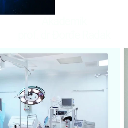
Akademik
prof. dr Đorđe Radak