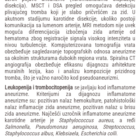
disekcija). MSCT i DSA pregled omogućava detekciju
plivajućeg tromba koji je slabo pričvršćen za zid. U
akutnom stadijumu karotidne disekcije, ukoliko postoji
komunikacija sa lumenom arterije, MRI metodom nije uvek
moguća diferencijacija izbočenja zida arterije od
hematoma zbog registracije signala visokog intenziteta u
nivou turbulencije. Kompjuterizovana tomografija vrata
obezbeđuje sagledavanje topografskih odnosa aneurizme
sa okolnim strukturama dubokih regiona vrata. Spiralna CT
angiografija obezbeđuje efikasnu dijagnozu arhitekture
muralnih lezija, kao i analizu kompozicije prizidnog
tromba, što je važno naročito kod pseudoaneurizmi.
Leukopenija
i
trombocitopenija
se javljaju kod inflamatorne
aneurizme. Kriterijumi za dijagnozu inflamatorne
aneurizme su: pozitivan nalaz hemokulture, patohistološki
nalaz inflamacije zida aneurizme, pozitivan nalaz u brisu
zida aneurizme. Najčešći uzročnik inflamatorne aneurizme
karotidne arterije je
Staphylococcus
aureus
, a ređi
Salmonella
,
Pseudomonas
aeruginosa
,
Streptococcus
,
Staphylococcus
albus,
Klebsiaela
,
Escherichia
colli
.