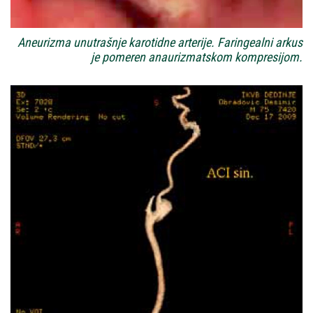
Aneurizma unutrašnje karotidne arterije. Faringealni arkus
je pomeren anaurizmatskom kompresijom.