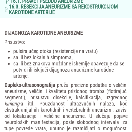
16.1. PRAVE I PSEUDO ANEURIZME
16.3. RESEKCIJA ANEURIZME SA REKOSTRUKCIJOM
KAROTIDNE ARTERIJE
DIJAGNOZA KAROTIDNE ANEURIZME
Prisustvo:
pulsirajućeg otoka (rezistencije na vratu)
sa ili bez lokalnih simptoma,
sa ili bez znakova moždane ishemije obavezuje da se
potvrdi ili isključi dijagnoza anaurizme karotidne
arterije.
Dupleks-ultrasonogra
fi
ja
pruža precizne podatke o veličini
aneurizme, veličini i kvalitetu prizidnog tromba (flotirajući
segmenti), prisustvu disekcije, kalcifikacija, uzgrednog
kinking
-a itd. Pouzdanost ultrazvučnih nalaza, kod
ekstrakranijalnih karotidnih i vertebralnih aneurizmi, zavisi
od lokalizacije i veličine aneurizme. U slučaju pojave
neuroloških manifestacija, posle slobodnog intervala iza
tupe povrede vrata, uputno je razmišljati o mogućnosti