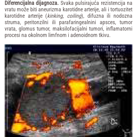
Diferencijalna
dijagnoza.
Svaka pulsirajuća rezistencija na
vratu može biti aneurizma karotidne arterije, ali i tortuozitet
karotidne arterije (
kinking,
coiling
), difuzna ili nodozna
struma, peritonzilni ili parafaringealnini apsces, tumor
vrata, glomus tumor, maksilofacijalni tumori, inflamatorni
procesi na okolnom limfnom i adenoidnom tkivu.