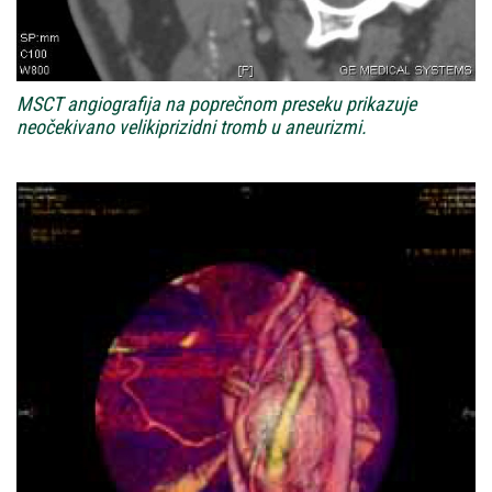
MSCT angiografija na poprečnom preseku prikazuje
neočekivano velikiprizidni tromb u aneurizmi.