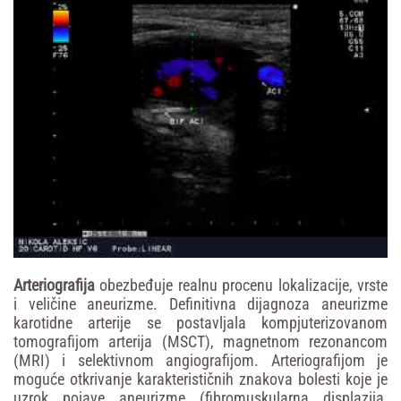
Arteriogra
fi
ja
obezbeđuje realnu procenu lokalizacije, vrste
i veličine aneurizme. Definitivna dijagnoza aneurizme
karotidne arterije se postavljala kompjuterizovanom
tomografijom arterija (MSCT), magnetnom rezonancom
(MRI) i selektivnom angiografijom. Arteriografijom je
moguće otkrivanje karakterističnih znakova bolesti koje je
uzrok pojave aneurizme (fibromuskularna displazija,