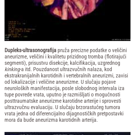
Dupleks-ultrasonogra
fi
ja
pruža precizne podatke o veličini
aneurizme, veličini i kvalitetu prizidnog tromba (flotirajući
segmenti), prisustvu disekcije, kalcifikacija, uzgrednog
kinking
-a itd. Pouzdanost ultrazvučnih nalaza, kod
ekstrakranijalnih karotidnih i vertebralnih aneurizmi, zavisi
od lokalizacije i veličine aneurizme. U slučaju pojave
neuroloških manifestacija, posle slobodnog intervala iza
tupe povrede vrata, uputno je razmišljati o mogućnosti
posttraumatske aneurizme karotidne arterije i sprovesti
ultrazvučnu evaluaciju. U slučaju brzorastućeg tumora
vrata jedna od diferencijalno dijagnostičkih pretpostavki
mora da bude aneurizma karotidnih arterija.