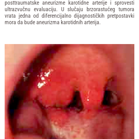
posttraumatske aneurizme karotidne arterije i sprovesti
ultrazvučnu evaluaciju. U slučaju brzorastućeg tumora
vrata jedna od diferencijalno dijagnostičkih pretpostavki
mora da bude aneurizma karotidnih arterija.