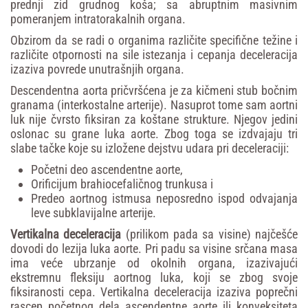
prednji zid grudnog koša; sa abruptnim masivnim
pomeranjem intratorakalnih organa.
Obzirom da se radi o organima različite specifične težine i
različite otpornosti na sile istezanja i cepanja deceleracija
izaziva povrede unutrašnjih organa.
Descendentna aorta pričvršćena je za kičmeni stub bočnim
granama (interkostalne arterije). Nasuprot tome sam aortni
luk nije čvrsto fiksiran za koštane strukture. Njegov jedini
oslonac su grane luka aorte. Zbog toga se izdvajaju tri
slabe tačke koje su izložene dejstvu udara pri deceleraciji:
Početni deo ascendentne aorte,
Orificijum brahiocefaličnog trunkusa i
Predeo aortnog istmusa neposredno ispod odvajanja
leve subklavijalne arterije.
Vertikalna
deceleracija
(prilikom pada sa visine) najčešće
dovodi do lezija luka aorte. Pri padu sa visine srčana masa
ima veće ubrzanje od okolnih organa, izazivajući
ekstremnu fleksiju aortnog luka, koji se zbog svoje
fiksiranosti cepa. Vertikalna deceleracija izaziva poprečni
rascep početnog dela ascendentne aorte ili konveksiteta