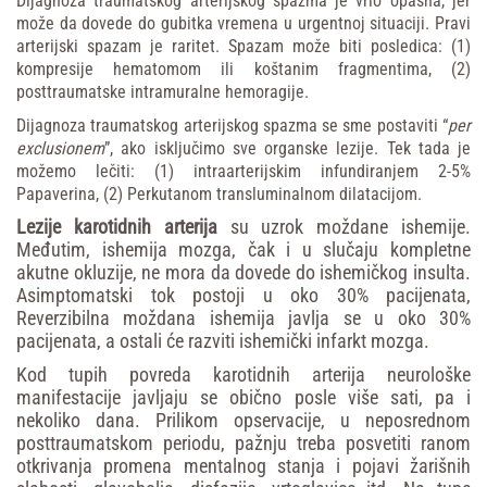
Dijagnoza
traumatskog
arterijskog
spazma
je
vrlo
opasna,
jer
može
da
dovede
do
gubitka
vremena
u
urgentnoj
situaciji.
Pravi
arterijski
spazam
je
raritet.
Spazam
može
biti
posledica:
(1)
kompresije
hematomom
ili
koštanim
fragmentima,
(2)
posttraumatske
intramuralne
hemoragije.
Dijagnoza
traumatskog
arterijskog
spazma
se
sme
postaviti
“
per
exclusionem
”,
ako
isključimo
sve
organske
lezije.
Tek
tada
je
možemo
lečiti:
(1)
intraarterijskim
infundiranjem
2-5%
Papaverina,
(2)
Perkutanom
transluminalnom
dilatacijom.
Lezije
karotidnih
arterija
su
uzrok
moždane
ishemije.
Međutim,
ishemija
mozga,
čak
i
u
slučaju
kompletne
akutne
okluzije,
ne
mora
da
dovede
do
ishemičkog
insulta.
Asimptomatski
tok
postoji
u
oko
30%
pacijenata,
Reverzibilna
moždana
ishemija
javlja
se
u
oko
30%
pacijenata,
a
ostali
će
razviti
ishemički
infarkt
mozga.
Kod
tupih
povreda
karotidnih
arterija
neurološke
manifestacije
javljaju
se
obično
posle
više
sati,
pa
i
nekoliko
dana.
Prilikom
opservacije,
u
neposrednom
posttraumatskom
periodu,
pažnju
treba
posvetiti
ranom
otkrivanja
promena
mentalnog
stanja
i
pojavi
žarišnih