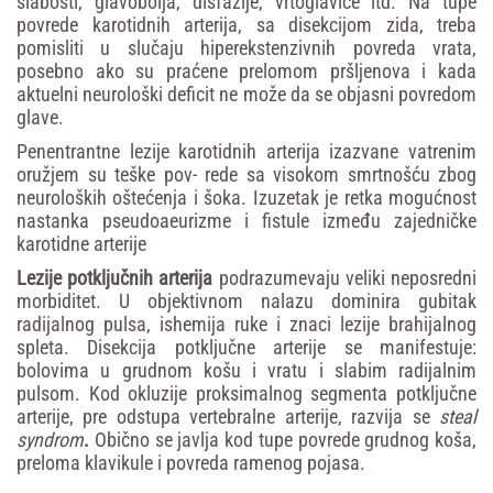
slabosti,
glavobolja,
disfazije,
vrtoglavice
itd.
Na
tupe
povrede karotidnih
arterija,
sa
disekcijom zida,
treba
pomisliti
u
slučaju
hiperekstenzivnih
povreda
vrata,
posebno
ako
su
praćene
prelomom
pršljenova
i
kada
aktuelni
neurološki
de
fi
cit
ne
može
da
se
objasni
povredom
glave.
Penentrantne lezije karotidnih arterija izazvane vatrenim
oružjem su teške pov- rede sa visokom smrtnošću zbog
neuroloških oštećenja i šoka. Izuzetak je retka mogućnost
nastanka pseudoaeurizme i fistule između zajedničke
karotidne arterije
Lezije
potključnih
arterija
podrazumevaju veliki neposredni
morbiditet. U objektivnom nalazu dominira gubitak
radijalnog pulsa, ishemija ruke i znaci lezije brahijalnog
spleta. Disekcija potključne arterije se manifestuje:
bolovima u grudnom košu i vratu i slabim radijalnim
pulsom. Kod okluzije proksimalnog segmenta potključne
arterije, pre odstupa vertebralne arterije, razvija se
steal
syndrom
.
Obično se javlja kod tupe povrede grudnog koša,
preloma klavikule i povreda ramenog pojasa.