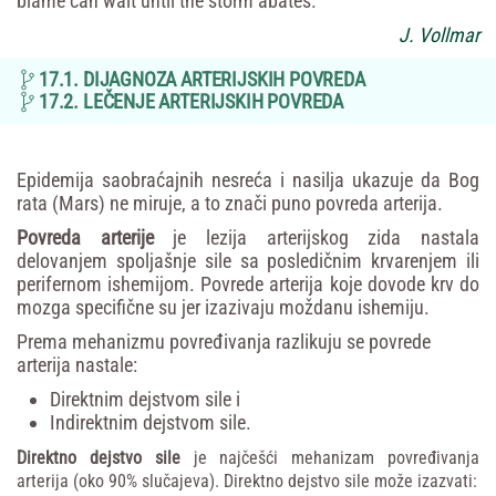
blame can wait until the storm abates.
J. Vollmar
17.1. DIJAGNOZA ARTERIJSKIH POVREDA
17.2. LEČENJE ARTERIJSKIH POVREDA
Epidemija saobraćajnih nesreća i nasilja ukazuje da Bog
rata (Mars) ne miruje, a to znači puno povreda arterija.
Povreda arterije
je lezija arterijskog zida nastala
delovanjem spoljašnje sile sa posledičnim krvarenjem ili
perifernom ishemijom. Povrede arterija koje dovode krv do
mozga specifične su jer izazivaju moždanu ishemiju.
Prema mehanizmu povređivanja razlikuju se povrede
arterija nastale:
Direktnim dejstvom sile i
Indirektnim dejstvom sile.
Direktno
dejstvo
sile
je
najčešći
mehanizam
povređivanja
arterija
(oko
90%
slučajeva).
Direktno
dejstvo
sile
može
izazvati: