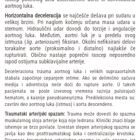
aortnog luka.
Horizontalna
deceleracija
se najčešće dešava pri sudaru u
velikoj brzini. Pri naglom kočenju srčana masa udara u
sternum. Hidraulični udar dovodi do torzije i angulacije
aortnog luka. Međutim, aortni luk je u predelu svog
istmusa (
lig.
arteriosum
) fiksiran. Okolni nefiksirani delovi
torakalne aorte (proksimalno i distalno) najlakše će
rupturirati. Obično nastaje poprečni rascep neposredno
ispod ostijuma subklavijalne arterije.
Deceleraciona
trauma
aortnog
luka
i
velikih
supraaortalnih
stabala
započinje
cepanjem
intime.
Ako
se
delimično
sačuva
medija
i
adventicija
neće
doći
do
rupture
aorte.
U
takvih
pacijenata
se
posle
izvesnog
vremena
razvija
pulsirajući
hematom,
a
kasnije
pseudoaneurizma.
Predilekciona
mesta
su:
završni
deo
aortnog
luka
(istmus)
i
aorta
descendens.
Traumatski
arterijski
spazam:
Trauma
može
dovesti
do
spazma
muskularnog
sloja
arterije
koja
nije
ledirana.
Klinički
znaci
blage
ishemije
se
brzo
povlače.
Izvestan
stepen
arterijskog
spazma
se
javlja
kao
deo
posttraumatskog
šoka
i
centralizacije
krvotoka.