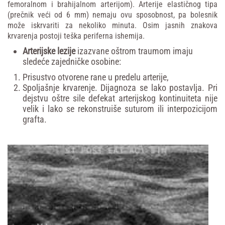
femoralnom
i
brahijalnom
arterijom).
Arterije
elastičnog
tipa
(prečnik
veći
od
6
mm)
nemaju
ovu
sposobnost,
pa
bolesnik
može
iskrvariti
za
nekoliko
minuta.
Osim
jasnih
znakova
krvarenja
postoji
teška
periferna
ishemija.
Arterijske lezije
izazvane oštrom traumom imaju
sledeće zajedničke osobine:
Prisustvo otvorene rane u predelu arterije,
Spoljašnje krvarenje. Dijagnoza se lako postavlja. Pri
dejstvu oštre sile defekat arterijskog kontinuiteta nije
velik i lako se rekonstruiše suturom ili interpozicijom
grafta.