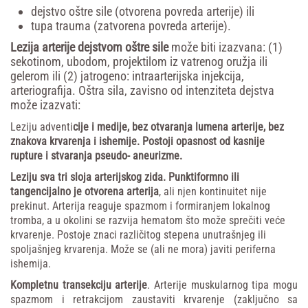
dejstvo oštre sile (otvorena povreda arterije) ili
tupa trauma (zatvorena povreda arterije).
Lezija arterije dejstvom oštre sile
može biti izazvana: (1)
sekotinom, ubodom, projektilom iz vatrenog oružja ili
gelerom ili (2) jatrogeno: intraarterijska injekcija,
arteriografija. Oštra sila, zavisno od intenziteta dejstva
može izazvati:
Leziju
adventi
cije
i
medije,
bez
otvaranja
lumena
arterije
,
bez
znakova
krvarenja
i
ishemije.
Postoji
opasnost
od
kasnije
rupture
i
stvaranja
pseudo-
aneurizme.
Leziju
sva
tri
sloja
arterijskog
zida.
Punktiformno
ili
tangencijalno
je
otvorena
arterija
,
ali
njen
kontinuitet
nije
prekinut.
Arterija
reaguje
spazmom
i
formiranjem
lokalnog
tromba,
a
u
okolini
se
razvija
hematom
što
može
sprečiti veće
krvarenje. Postoje znaci
različitog stepena unutrašnjeg
ili
spoljašnjeg
krvarenja.
Može
se
(ali
ne
mora)
javiti
periferna
ishemija.
Kompletnu
transekciju
arterije
.
Arterije
muskularnog
tipa
mogu
spazmom
i
retrakcijom
zaustaviti
krvarenje
(zaključno
sa