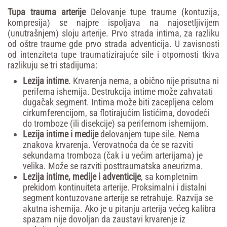
Tupa
trauma
arterije
Delovanje tupe traume (kontuzija,
kompresija) se najpre ispoljava na najosetljivijem
(unutrašnjem) sloju arterije. Prvo strada intima, za razliku
od oštre traume gde prvo strada adventicija. U zavisnosti
od intenziteta tupe traumatizirajuće sile i otpornosti tkiva
razlikuju se tri stadijuma:
Lezija
intime
. Krvarenja nema, a obično nije prisutna ni
periferna ishemija. Destrukcija intime može zahvatati
dugačak segment. Intima može biti zacepljena celom
cirkumferencijom, sa flotirajućim listićima, dovodeći
do tromboze (ili disekcije) sa perifernom ishemijom.
Lezija
intime
i
medije
delovanjem tupe sile. Nema
znakova krvarenja. Verovatnoća da će se razviti
sekundarna tromboza (čak i u većim arterijama) je
velika. Može se razviti posttraumatska aneurizma.
Lezija
intime,
medije
i
adventicije
, sa kompletnim
prekidom kontinuiteta arterije. Proksimalni i distalni
segment kontuzovane arterije se retrahuje. Razvija se
akutna ishemija. Ako je u pitanju arterija većeg kalibra
spazam nije dovoljan da zaustavi krvarenje iz