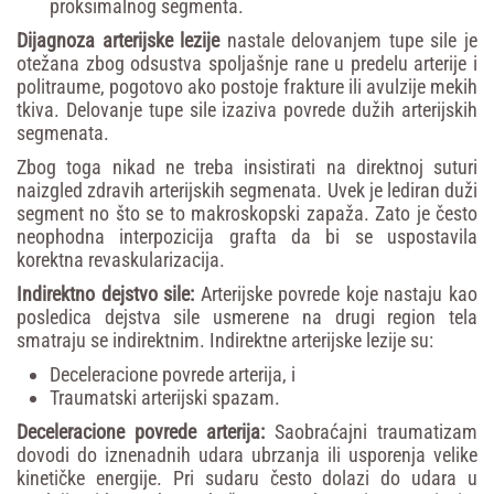
proksimalnog segmenta.
Dijagnoza arterijske lezije
nastale delovanjem tupe sile je
otežana zbog odsustva spoljašnje rane u predelu arterije i
politraume, pogotovo ako postoje frakture ili avulzije mekih
tkiva. Delovanje tupe sile izaziva povrede dužih arterijskih
segmenata.
Zbog toga nikad ne treba insistirati na direktnoj suturi
naizgled zdravih arterijskih segmenata. Uvek je lediran duži
segment no što se to makroskopski zapaža. Zato je često
neophodna interpozicija grafta da bi se uspostavila
korektna revaskularizacija.
Indirektno
dejstvo
sile:
Arterijske povrede koje nastaju kao
posledica dejstva sile usmerene na drugi region tela
smatraju se indirektnim. Indirektne arterijske lezije su:
Deceleracione povrede arterija, i
Traumatski arterijski spazam.
Deceleracione
povrede
arterija:
Saobraćajni traumatizam
dovodi do iznenadnih udara ubrzanja ili usporenja velike
kinetičke energije. Pri sudaru često dolazi do udara u