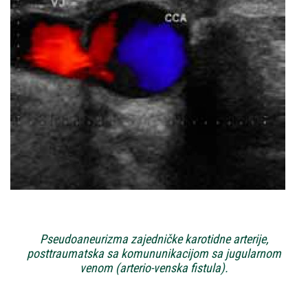
Pseudoaneurizma zajedničke karotidne arterije,
posttraumatska sa komununikacijom sa jugularnom
venom (arterio-venska fistula).